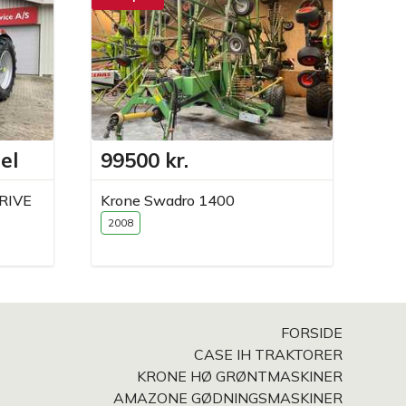
el
99500 kr.
89
RIVE
Krone Swadro 1400
Cas
ejer
2008
198
FORSIDE
CASE IH TRAKTORER
KRONE HØ GRØNTMASKINER
AMAZONE GØDNINGSMASKINER