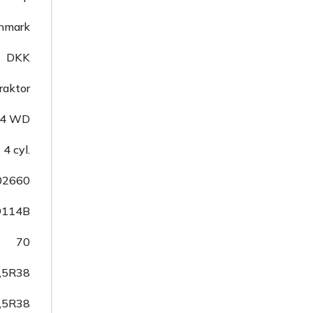
nmark
DKK
raktor
4 WD
4 cyl.
02660
9114B
70
,5R38
,5R38