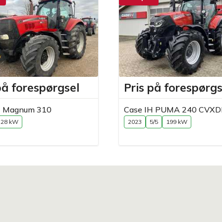
på forespørgsel
Pris på forespørgs
H Magnum 310
Case IH PUMA 240 CVXD
228 kW
2023
5/5
199 kW