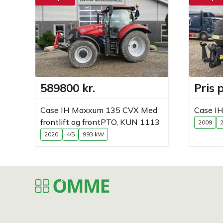
589800 kr.
Pris 
Case IH Maxxum 135 CVX Med
Case I
frontlift og frontPTO, KUN 1113
2009
2020
4/5
993 kW