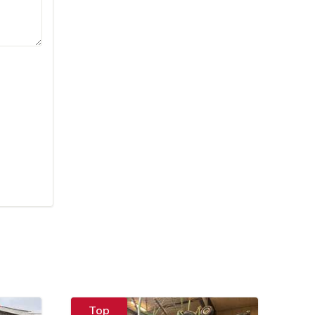
Top
T