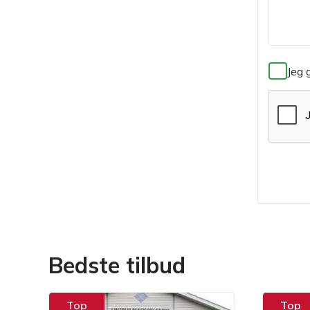
Jeg 
Bedste tilbud
Top
Top