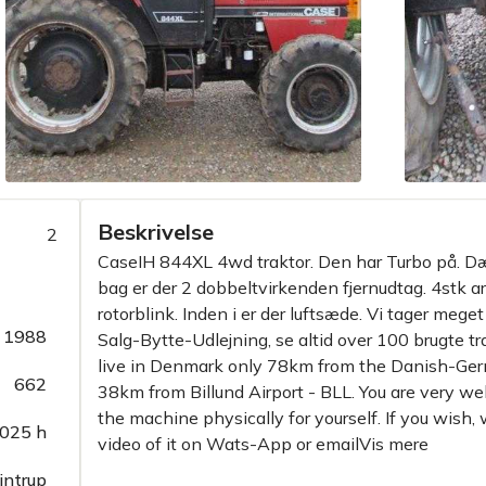
Beskrivelse
2
CaseIH 844XL 4wd traktor. Den har Turbo på. D
bag er der 2 dobbeltvirkenden fjernudtag. 4stk a
rotorblink. Inden i er der luftsæde. Vi tager mege
1988
Salg-Bytte-Udlejning, se altid over 100 brugte tr
live in Denmark only 78km from the Danish-Germ
662
38km from Billund Airport - BLL. You are very we
the machine physically for yourself. If you wish, 
025 h
video of it on Wats-App or emailVis mere
intrup