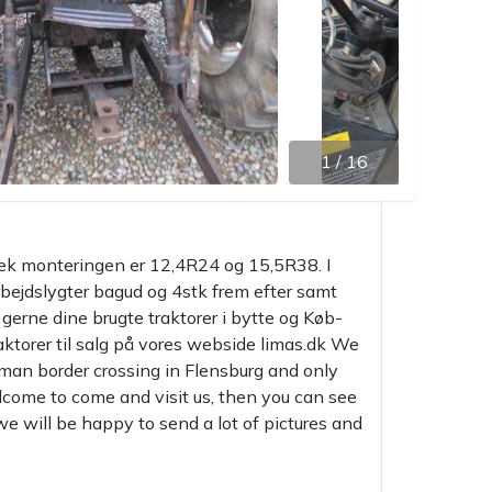
1
/
16
æk monteringen er 12,4R24 og 15,5R38. I
rbejdslygter bagud og 4stk frem efter samt
t gerne dine brugte traktorer i bytte og Køb-
aktorer til salg på vores webside limas.dk We
an border crossing in Flensburg and only
lcome to come and visit us, then you can see
we will be happy to send a lot of pictures and