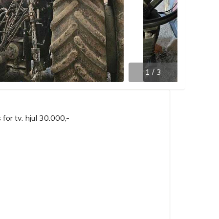
1
/
3
for tv. hjul 30.000,-