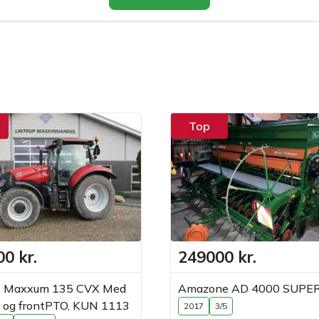
Top
0 kr.
249000 kr.
H Maxxum 135 CVX Med
Amazone AD 4000 SUPE
ft og frontPTO, KUN 1113
2017
3/5