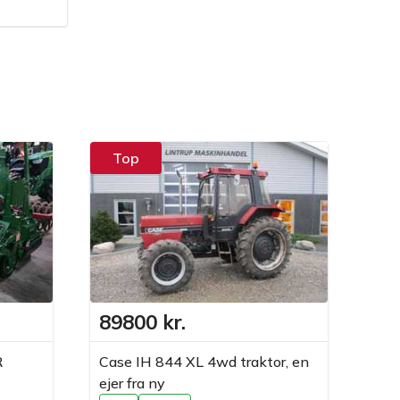
Top
T
89800 kr.
Pr
R
Case IH 844 XL 4wd traktor, en
Cas
ejer fra ny
200