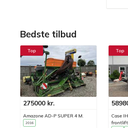
Bedste tilbud
Top
Top
275000 kr.
58980
Amazone AD-P SUPER 4 M.
Case I
frontli
2016