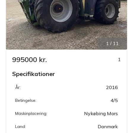
1
/
11
995000 kr.
1
Specifikationer
2016
År:
4/5
Betingelse:
Nykøbing Mors
Maskinplacering:
Danmark
Land: