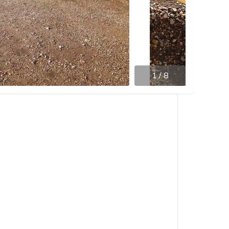
1
/
8