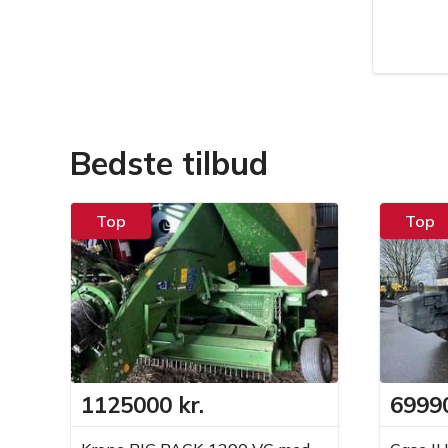
Bedste tilbud
Top
Top
1125000 kr.
69990