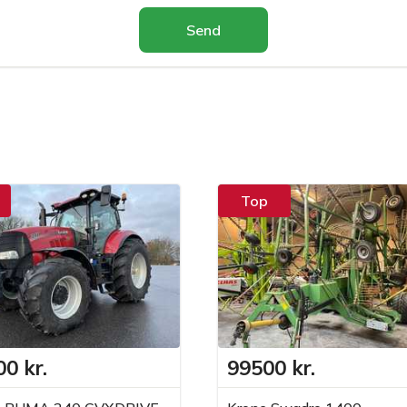
Send
Top
0 kr.
99500 kr.