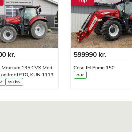
Top
0 kr.
599990 kr.
H Maxxum 135 CVX Med
Case IH Puma 150
ft og frontPTO, KUN 1113
2018
/5
993 kW