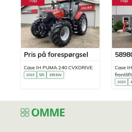
Top
Top
Pris på forespørgsel
58980
Case IH PUMA 240 CVXDRIVE
Case I
frontli
2023
5/5
199 kW
2020
4