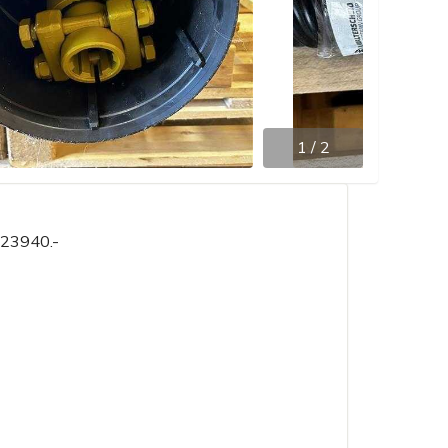
1
/
2
 23940.-