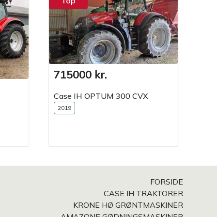
Top
T
715000 kr.
17
Case IH OPTUM 300 CVX
2019
Ama
201
FORSIDE
CASE IH TRAKTORER
KRONE HØ GRØNTMASKINER
AMAZONE GØDNINGSMASKINER